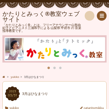
かたりとみっく®教室ウェブ
サイト
検
「かたりとみっく®」とは、フリーアナウンサー山形由
紀子とピアニスト三浦和子による 山梨県 甲府市 の 音楽
指導教室です。
索
>
yukiko
>
3月はひなまつり
2023
3月はひなまつり
03/31
yukiko
cataritomikku