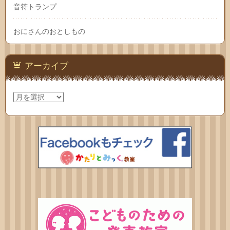
音符トランプ
おにさんのおとしもの
アーカイブ
ア
ー
カ
イ
ブ