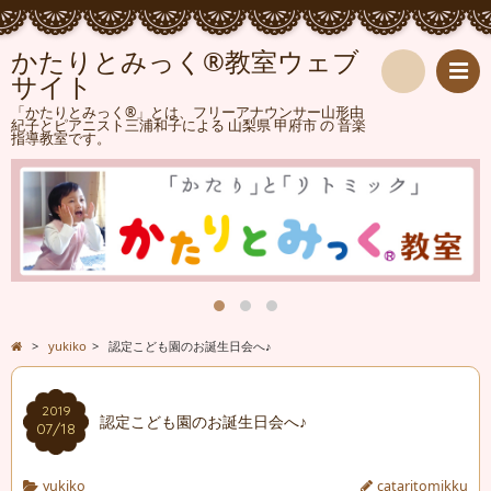
かたりとみっく®教室ウェブ
サイト
検
「かたりとみっく®」とは、フリーアナウンサー山形由
紀子とピアニスト三浦和子による 山梨県 甲府市 の 音楽
指導教室です。
索
>
yukiko
>
認定こども園のお誕生日会へ♪
2019
認定こども園のお誕生日会へ♪
07/18
yukiko
cataritomikku