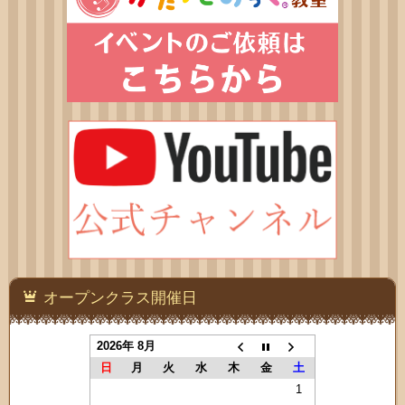
オープンクラス開催日
2026年 8月
日
月
火
水
木
金
土
1