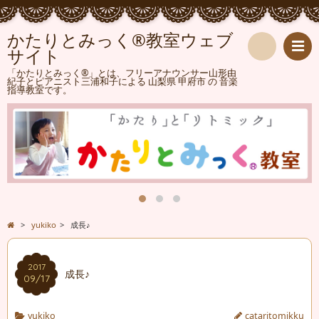
かたりとみっく®教室ウェブ
サイト
検
「かたりとみっく®」とは、フリーアナウンサー山形由
紀子とピアニスト三浦和子による 山梨県 甲府市 の 音楽
指導教室です。
索
>
yukiko
>
成長♪
2017
成長♪
09/17
yukiko
cataritomikku