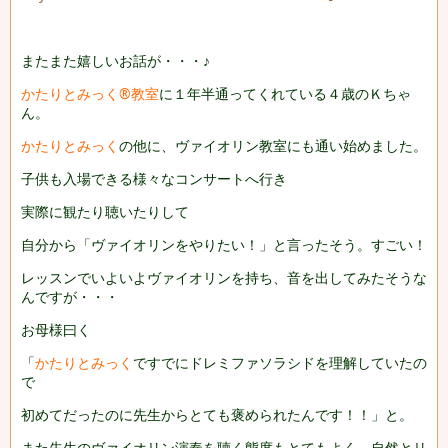
またまた嬉しいお話が・・・♪
かたりとみっく®教室
に１年半通ってくれている４歳のＫちゃ
ん。
かたりとみっく
の他に、ヴァイオリン教室にも通い始めました。
子供も入場できる様々なコンサートへ行き
実際に観たり聴いたりして
自分から「ヴァイオリンをやりたい！」と言ったそう。すごい！
レッスンでいよいよヴァイオリンを持ち、音を出してみたそうな
んですが・・・
お母様曰く
「
かたりとみっく
ですでにドレミファソラシドを理解していたの
で
初めてだったのに先生からとても褒められたんです！！」と。
また先生のヴァイオリン演奏を聴く態度もとてもよく、自然とリ