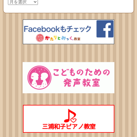
ア
ー
カ
イ
ブ