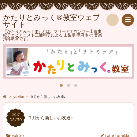
かたりとみっく®教室ウェブ
サイト
検
「かたりとみっく®」とは、フリーアナウンサー山形由
紀子とピアニスト三浦和子による 山梨県 甲府市 の 音楽
指導教室です。
索
>
yukiko
>
９月から新しいお友達♪
2017
９月から新しいお友達♪
08/30
yukiko
cataritomikku