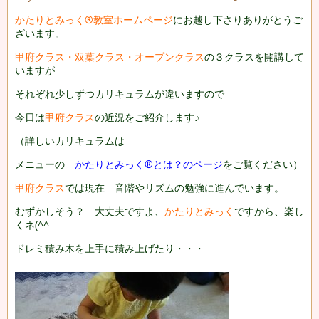
かたりとみっく®教室ホームページ
にお越し下さりありがとうご
ざいます。
甲府クラス・双葉クラス・オープンクラス
の３クラスを開講して
いますが
それぞれ少しずつカリキュラムが違いますので
今日は
甲府クラス
の近況をご紹介します♪
（詳しいカリキュラムは
メニューの
かたりとみっく®とは？のページ
をご覧ください）
甲府クラス
では現在 音階やリズムの勉強に進んでいます。
むずかしそう？ 大丈夫ですよ、
かたりとみっく
ですから、楽し
くネ(^^ゞ
ドレミ積み木を上手に積み上げたり・・・