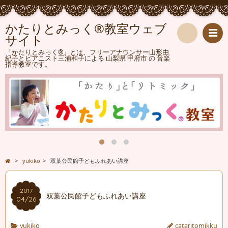
かたりとみっく®教室ウェブ
サイト
検
「かたりとみっく®」とは、フリーアナウンサー山形由
紀子とピアニスト三浦和子による 山梨県 甲府市 の 音楽
指導教室です。
索
>
yukiko
>
双葉公民館子どもふれあい講座
2017
双葉公民館子どもふれあい講座
04/26
yukiko
cataritomikku