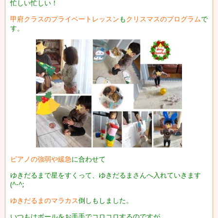
忙しい忙しい！
甲府クラスのプライベートレッスン
も
クリスマスのプログラム
で
す。
ピアノの強弱や緩急
に合わせて
ゆきだるまで星をすくって、ゆきだるまさんへ入れていきます
(^-^;
ゆきだるまのマラカス
倒しもしました。
いつもはボールをお手手でコロコロするのですが