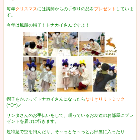
毎年
クリスマス
には講師からの手作りの品を
プレゼント
していま
す。
今年は風船の帽子！
トナカイさんですよ！
帽子をかぶってトナカイさんになったら
なりきりリトミック
(^O^)／
サンタさんのお手伝いをして、眠っているお友達のお部屋にプレ
ゼントを届けに行きます。
超特急で空を飛んだり、そ～っとそ～っとお部屋に入ったり