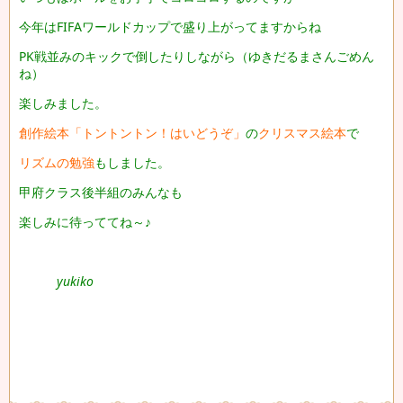
今年はFIFAワールドカップで盛り上がってますからね
PK戦並みのキックで倒したりしながら（ゆきだるまさんごめん
ね）
楽しみました。
創作絵本「トントントン！はいどうぞ」
の
クリスマス絵本
で
リズムの勉強
もしました。
甲府クラス後半組のみんなも
楽しみに待っててね～♪
yukiko