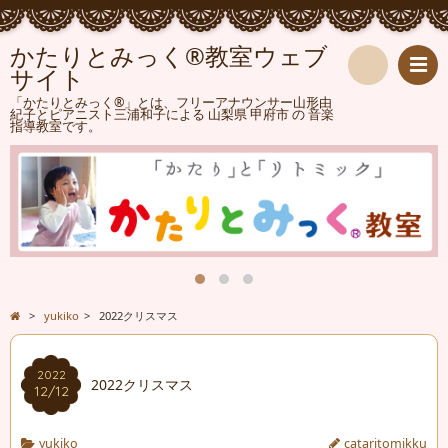
かたりとみっく®教室ウェブ
サイト
検
「かたりとみっく®」とは、フリーアナウンサー山形由
紀子とピアニスト三浦和子による 山梨県 甲府市 の 音楽
指導教室です。
索
>
yukiko
>
2022クリスマス
2022
2022クリスマス
12/12
yukiko
cataritomikku