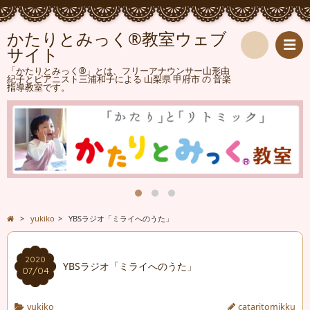
かたりとみっく®教室ウェブ
サイト
検
「かたりとみっく®」とは、フリーアナウンサー山形由
紀子とピアニスト三浦和子による 山梨県 甲府市 の 音楽
指導教室です。
索
>
yukiko
>
YBSラジオ「ミライへのうた」
2020
YBSラジオ「ミライへのうた」
07/04
yukiko
cataritomikku