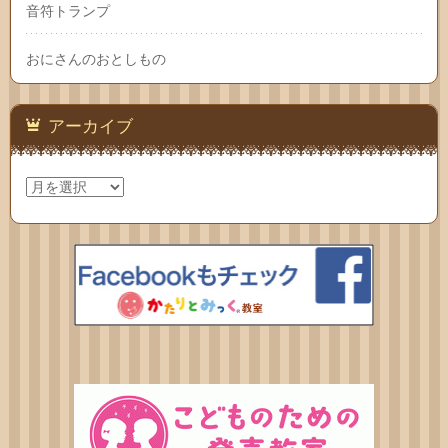
音符トランプ
おにさんのおとしもの
アーカイブ
ア
ー
カ
イ
ブ