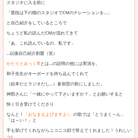
スタジオに入る前に
「普段は下の階のスタジオでCMのナレーションを…」
と自己紹介をしているところで
ちょうど私の読んだCMが流れてきて
「あ、これ読んでいるの、私です」
…以後自己紹介割愛（笑）
かたりとみっく®
とは…の説明の他には実演を。
和子先生がキーボードを持ち込んでくれて
（絵本だとラジオだし…）参加型の歌にしました。
神部さんに「一緒にやって下さいますか？」とお願いすると
快く引き受けてくださり
なんと！
「おなまえよびますよ♪」
の歌では「とうまく～ん」
「は～い！」と
手も挙げてくれながらニコニコ顔で答えてくれました！うれしい
っ♪