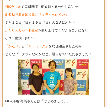
YBSラジオ
で毎週日曜 朝９時４５分からOA中の
山梨幼児教育応援番組「ミライへのうた」
７月１２日（日）１９日（日）の２週にわたり
かたりとみっく®教室
を取り上げてくださることになり
ゲスト出演 (^O^)／
「かたり」
と
「リトミック」
をなぜ融合させたのか
どんなプログラムなのかなど、語らせていただきました！
MCの神部冬馬さんとは「はじめまして」。