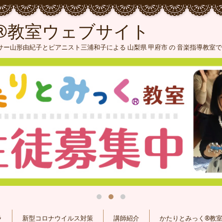
®教室ウェブサイト
ー山形由紀子とピアニスト三浦和子による 山梨県 甲府市 の 音楽指導教室
ラ
新型コロナウイルス対策
講師紹介
かたりとみっく®教