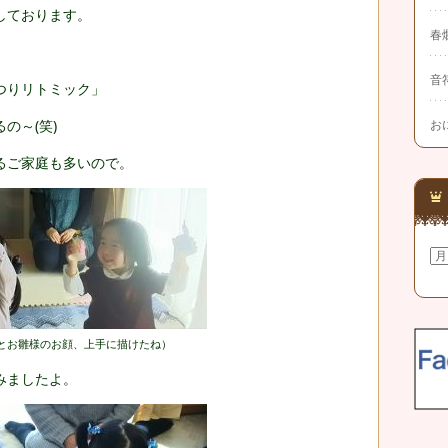
しております。
春
音
つりリトミック」
の～(笑)
お
るご家庭も多いので。
ア
ー
カ
イ
ブ
とお雛様のお顔、上手に描けたね）
みましたよ。