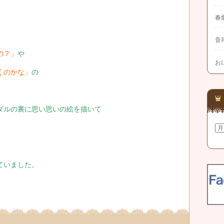
春
音
の？」
や
お
くのかな」
の
ダルの裏に思い思いの絵を描いて
ア
ー
カ
イ
ブ
ていました。