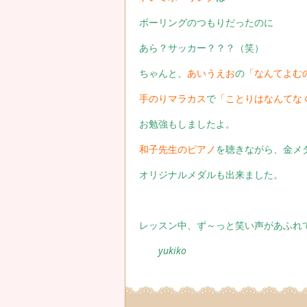
ボーリングのつもりだったのに
あら？サッカー？？？（笑）
ちゃんと、
あいうえお
の
「なんてよむ
手のりマラカス
で
「ことりはなんてな
お勉強もしましたよ。
和子先生のピアノ
を聴きながら、金メ
オリジナルメダルも出来ました。
レッスン中、ず～っと笑い声があふれ
yukiko