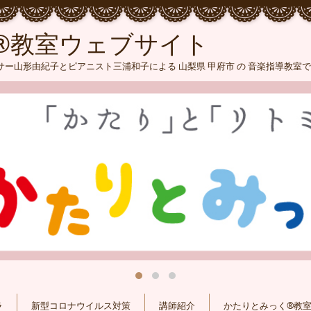
®教室ウェブサイト
ー山形由紀子とピアニスト三浦和子による 山梨県 甲府市 の 音楽指導教室
ラ
新型コロナウイルス対策
講師紹介
かたりとみっく®教