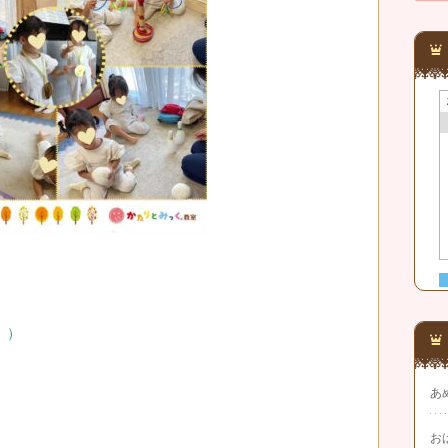
））
あ
お