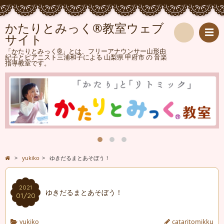
かたりとみっく®教室ウェブ
サイト
検
「かたりとみっく®」とは、フリーアナウンサー山形由
紀子とピアニスト三浦和子による 山梨県 甲府市 の 音楽
指導教室です。
索
>
yukiko
>
ゆきだるまとあそぼう！
2021
ゆきだるまとあそぼう！
01/20
yukiko
cataritomikku