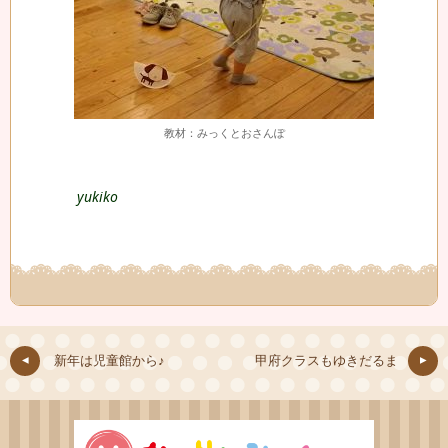
教材：みっくとおさんぽ
yukiko
新年は児童館から♪
甲府クラスもゆきだるま