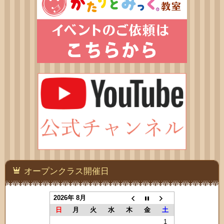
オープンクラス開催日
2026年 8月
日
月
火
水
木
金
土
1